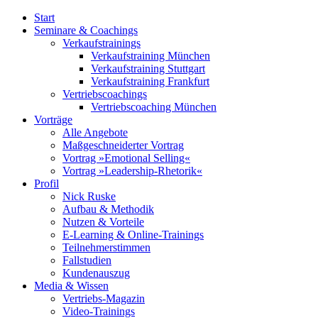
Start
Seminare & Coachings
Verkaufstrainings
Verkaufstraining München
Verkaufstraining Stuttgart
Verkaufstraining Frankfurt
Vertriebscoachings
Vertriebscoaching München
Vorträge
Alle Angebote
Maßgeschneiderter Vortrag
Vortrag »Emotional Selling«
Vortrag »Leadership-Rhetorik«
Profil
Nick Ruske
Aufbau & Methodik
Nutzen & Vorteile
E-Learning & Online-Trainings
Teilnehmerstimmen
Fallstudien
Kundenauszug
Media & Wissen
Vertriebs-Magazin
Video-Trainings