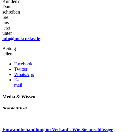
Kunden?
Dann
schreiben
Sie
uns
jetzt
unter
info@nickruske.de
!
Beitrag
teilen
Facebook
Twitter
WhatsApp
E-
mail
Media & Wissen
Neueste Artikel
Einwandbehandlung im Verkauf - Wie Sie unschlüssige