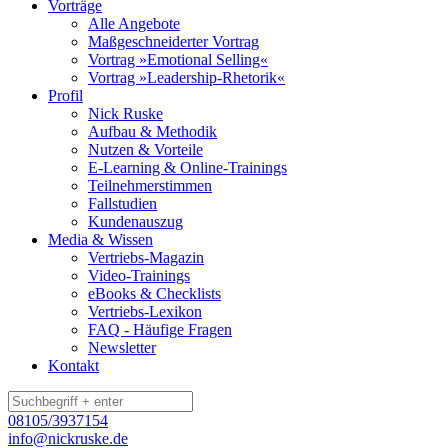
Vorträge
Alle Angebote
Maßgeschneiderter Vortrag
Vortrag »Emotional Selling«
Vortrag »Leadership-Rhetorik«
Profil
Nick Ruske
Aufbau & Methodik
Nutzen & Vorteile
E-Learning & Online-Trainings
Teilnehmerstimmen
Fallstudien
Kundenauszug
Media & Wissen
Vertriebs-Magazin
Video-Trainings
eBooks & Checklists
Vertriebs-Lexikon
FAQ - Häufige Fragen
Newsletter
Kontakt
08105/3937154
info@nickruske.de