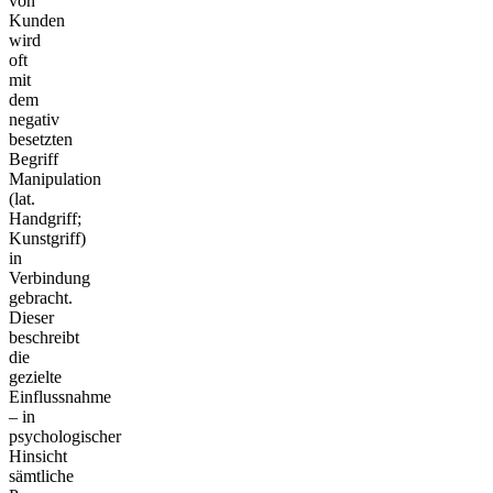
von
Kunden
wird
oft
mit
dem
negativ
besetzten
Begriff
Manipulation
(lat.
Handgriff;
Kunstgriff)
in
Verbindung
gebracht.
Dieser
beschreibt
die
gezielte
Einflussnahme
– in
psychologischer
Hinsicht
sämtliche