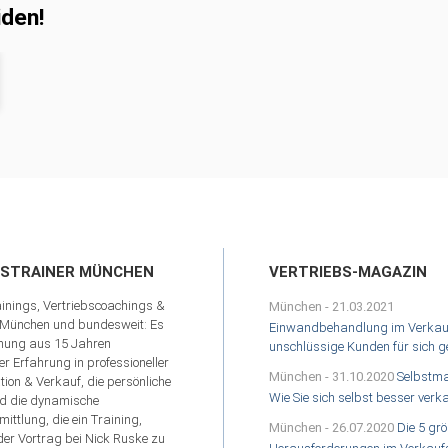
iden!
FSTRAINER MÜNCHEN
VERTRIEBS-MAGAZIN
inings, Vertriebscoachings &
München
-
21.03.2021
 München und bundesweit: Es
Einwandbehandlung im Verkauf 
chung aus 15 Jahren
unschlüssige Kunden für sich 
er Erfahrung in professioneller
München
-
31.10.2020
Selbstma
on & Verkauf, die persönliche
Wie Sie sich selbst besser verk
d die dynamische
ittlung, die ein Training,
München
-
26.07.2020
Die 5 gr
er Vortrag bei Nick Ruske zu