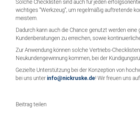
Solche Checklisten sind auch für jeden erfolgsorient
wichtiges "Werkzeug", um regelmäßig auftretende k
meistern.
Dadurch kann auch die Chance genutzt werden eine g
Kundenberatungen zu erreichen, sowie kontinuierlich
Zur Anwendung können solche Vertriebs-Checklisten z
Neukundengewinnung kommen, bei der Kündigungsrüc
Gezielte Unterstützung bei der Konzeption von hochwi
bei uns unter
info@nickruske.de
! Wir freuen uns auf
Facebook
Twitter
WhatsApp
E-mail
Beitrag teilen