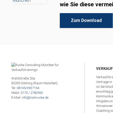
wie Sie diese verme
Zum Download
VERKAU
Verkaufstra
Waldstraße 20a
Vorträge in
82205 Gilching (Raum München)
ist die Mis
Tel:
08105/3937154
einschlägig
Mobil:
0173 / 2783563
Kommunikati
E-Mail:
info@nickruske.de
Hingabe un
Wissensverm
Coaching od