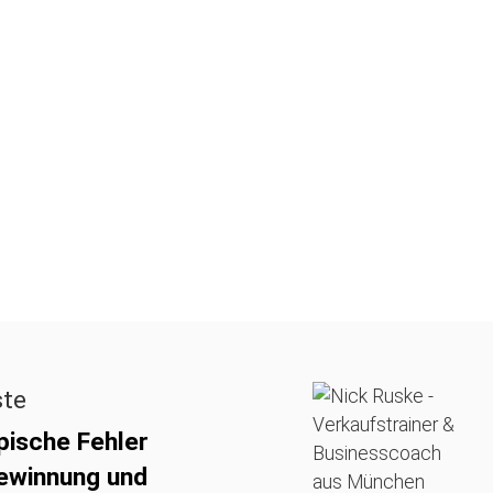
ste
pische Fehler
ewinnung und