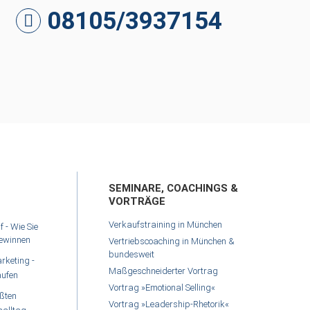
08105/3937154
SEMINARE, COACHINGS &
VORTRÄGE
Verkaufstraining in München
- Wie Sie
gewinnen
Vertriebscoaching in München &
bundesweit
rketing -
Maßgeschneiderter Vortrag
aufen
Vortrag »Emotional Selling«
ößten
Vortrag »Leadership-Rhetorik«