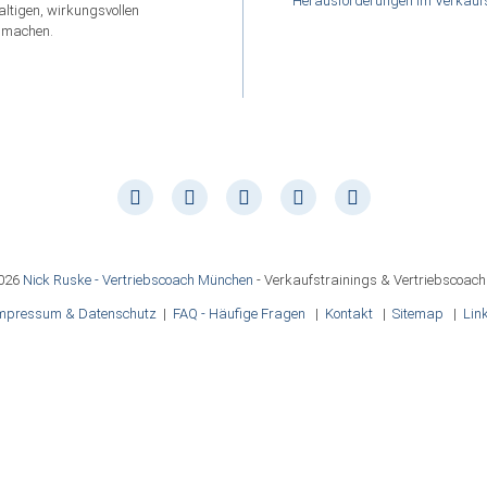
Herausforderungen im Verkauf
altigen, wirkungsvollen
 machen.
026
Nick Ruske - Vertriebscoach München
- Verkaufstrainings & Vertriebscoac
mpressum & Datenschutz
|
FAQ - Häufige Fragen
|
Kontakt
|
Sitemap
|
Lin