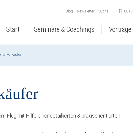
Navigation
Blog
Newsletter
Suche
0810
überspringen
Navigation
Start
Seminare & Coachings
Vorträge
überspringen
e für Verkäufer
käufer
 Flug mit Hilfe einer detaillierten & praxisorientierten