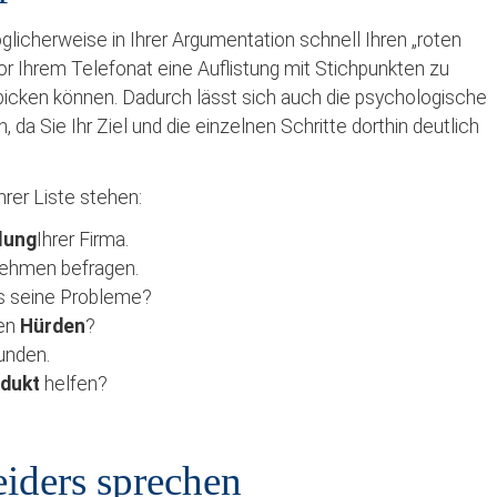
licherweise in Ihrer Argumentation schnell Ihren „roten
or Ihrem Telefonat eine Auflistung mit Stichpunkten zu
 spicken können. Dadurch lässt sich auch die psychologische
 Sie Ihr Ziel und die einzelnen Schritte dorthin deutlich
rer Liste stehen:
lung
Ihrer Firma.
nehmen befragen.
es seine Probleme?
ten
Hürden
?
unden.
odukt
helfen?
eiders sprechen