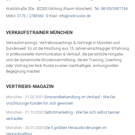
Waldstraße 20a
82205 Gilching (Raum München)
Tel:
08105/3937154
Mobil:
0173 / 2783563
E-Mail:
info@nickruske.de
VERKAUFSTRAINER MÜNCHEN
Verkaufstrainings, Vertriebscoachings & Vorträge in München und
bundesweit: Es ist die Mischung aus 15 Jahren einschlägiger Erfahrung
in professioneller Kommunikation & Verkauf, die persönliche Hingabe
und die dynamische Wissensvermittlung, die ein Training, Coaching
oder Vortrag bei Nick Ruske zu einer nachhaltigen, wirkungsvollen
Begegnung machen.
VERTRIEBS-MAGAZIN
München
-
21.03.2021
Einwandbehandlung im Verkauf - Wie Sie
unschlüssige Kunden für sich gewinnen
München
-
31.10.2020
Selbstmarketing - Wie Sie sich selbst besser
verkaufen
München
-
26.07.2020
Die 5 größten Herausforderungen im
Verkaufsalltag