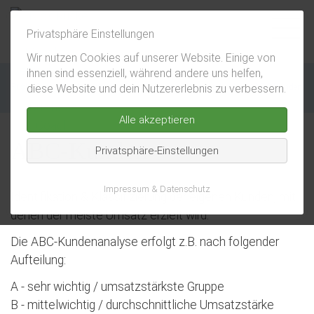
Privatsphäre Einstellungen
Wir nutzen Cookies auf unserer Website. Einige von
ihnen sind essenziell, während andere uns helfen,
Ruske Consulting München
diese Website und dein Nutzererlebnis zu verbessern.
/
Media & Wissen
/
Vertriebs-Lexikon
/
ABC-Kunden
Alle akzeptieren
ABC-Kunden
Privatsphäre-Einstellungen
Impressum & Datenschutz
Identifikation & Klassifizierung der eigenen Kunden, mit
denen der meiste Umsatz erzielt wird.
Die ABC-Kundenanalyse erfolgt z.B. nach folgender
Aufteilung:
A - sehr wichtig / umsatzstärkste Gruppe
B - mittelwichtig / durchschnittliche Umsatzstärke